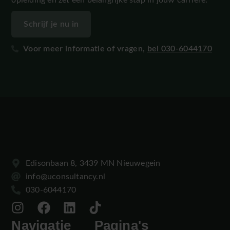
opleiding en zet een belangrijke stap in jouw carrière.
Schrijf je nu in
Voor meer informatie of vragen,
bel 030-6044170
Edisonbaan 8, 3439 MN Nieuwegein
info@uconsultancy.nl
030-6044170
Navigatie
Pagina's