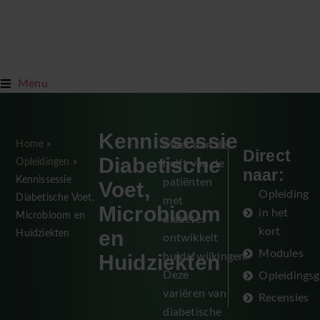
Menu
Kennissessie
Home
»
Meer dan de
Direct
Diabetische
Opleidingen
»
helft van de
naar:
Kennissessie
patiënten
Voet,
Opleiding
Diabetische Voet,
met
Microbioom
in het
Microbioom en
diabetes
en
kort
Huidziekten
ontwikkelt
Modules
Huidziekten
huidafwijkingen.
Deze
Opleidings
variëren van
Recensies
diabetische