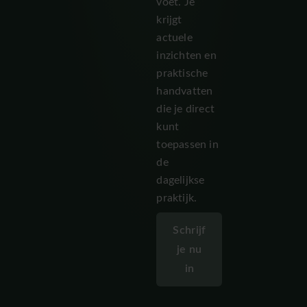
voet. Je
krijgt
actuele
inzichten en
praktische
handvatten
die je direct
kunt
toepassen in
de
dagelijkse
praktijk.
Schrijf
je nu
in