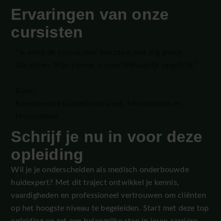
Ervaringen van onze
cursisten
“Ik vond de cursus zeer leerzaam met erg goede
docenten. Mijn kennis is weer behoorlijk opgefrist.”
Daan
Kennissessie Diabetische Voet, Microbioom en
Huidziekten
Schrijf je nu in voor deze
opleiding
Wil je je onderscheiden als medisch onderbouwde
huidexpert? Met dit traject ontwikkel je kennis,
vaardigheden en professioneel vertrouwen om cliënten
op het hoogste niveau te begeleiden. Start met deze top